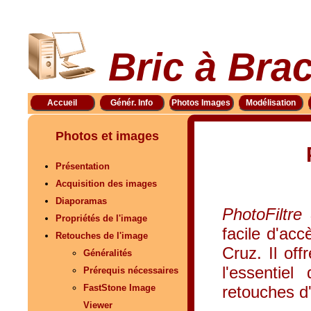
Bric à Bra
Accueil
Génér. Info
Photos Images
Modélisation
Photos et images
Présentation
Acquisition des images
Diaporamas
PhotoFiltre
Propriétés de l'image
facile d'ac
Retouches de l'image
Cruz. Il of
Généralités
l'essentiel
Prérequis nécessaires
retouches d
FastStone Image
Viewer