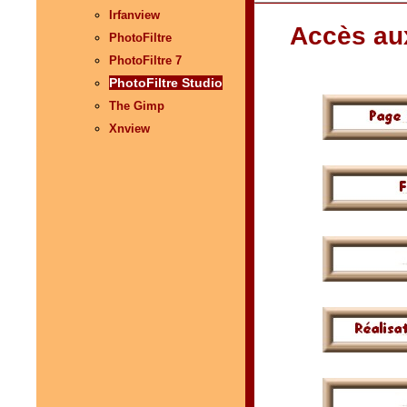
Irfanview
Accès aux
PhotoFiltre
PhotoFiltre 7
PhotoFiltre Studio
The Gimp
Xnview