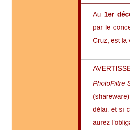
Au
1er dé
par le con
Cruz, est la
AVERTISS
PhotoFiltre 
(shareware)
délai, et si
aurez l'obli