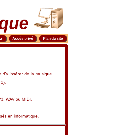
ique
ia
Accès privé
Plan du site
e d'y insérer de la musique.
 1).
MP3, WAV ou MIDI.
lisés en informatique.