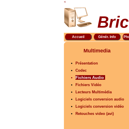
<
Bric
Accueil
Génér. Info
Ph
Multimedia
Présentation
Codec
Fichiers Audio
Fichiers Vidéo
Lecteurs Multimédia
Logiciels conversion audio
Logiciels conversion vidéo
Retouches video (avi)