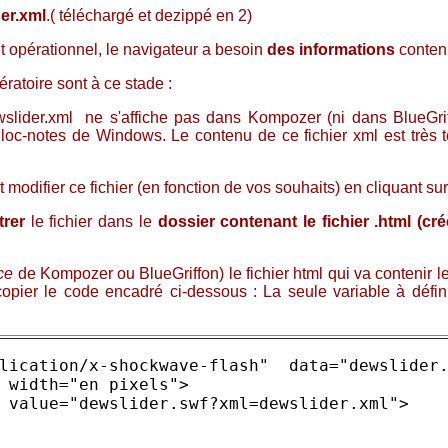
er.xml
.( téléchargé et dezippé en 2)
t opérationnel, le navigateur a besoin
des informations
contenu
ratoire sont à ce stade :
slider.xml ne s'affiche pas dans Kompozer (ni dans BlueGriffo
oc-notes de Windows. Le contenu de ce fichier xml est très te
 modifier ce fichier (en fonction de vos souhaits) en cliquant su
trer
le fichier dans le
dossier contenant le fichier .html (cr
ce
de Kompozer ou BlueGriffon) le fichier html qui va contenir l
opier le code encadré ci-dessous : La seule variable à définir
lication/x-shockwave-flash" data="dewslider.
 width="en pixels">
 value="dewslider.swf?xml=dewslider.xml">