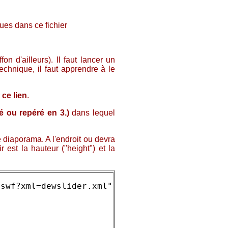
es dans ce fichier
n d'ailleurs). Il faut lancer un
chnique, il faut apprendre à le
r
ce lien
.
éé ou repéré en 3.)
dans lequel
e diaporama. A l'endroit ou devra
 est la hauteur ("height") et la
swf?xml=dewslider.xml"