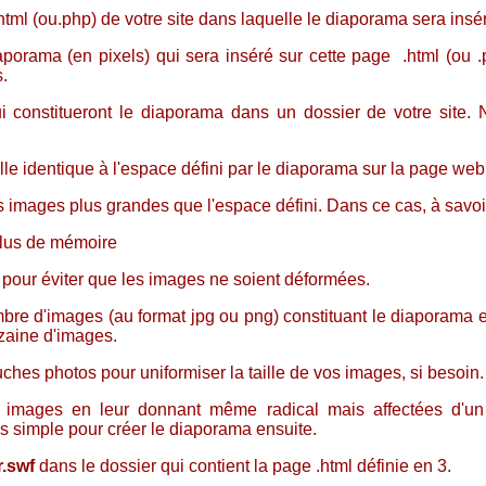
html (ou.php) de votre site dans laquelle le diaporama sera insé
aporama (en pixels) qui sera inséré sur cette page .html (ou .p
s.
 constitueront le diaporama dans un dossier de votre site. N
lle identique à l'espace défini par le diaporama sur la page web
des images plus grandes que l'espace défini. Dans ce cas, à savoir
plus de mémoire
s pour éviter que les images ne soient déformées.
bre d'images (au format jpg ou png) constituant le diaporama es
izaine d'images.
ouches photos pour uniformiser la taille de vos images, si besoin.
 images en leur donnant même radical mais affectées d'un
s simple pour créer le diaporama ensuite.
r.swf
dans le dossier qui contient la page .html définie en 3.