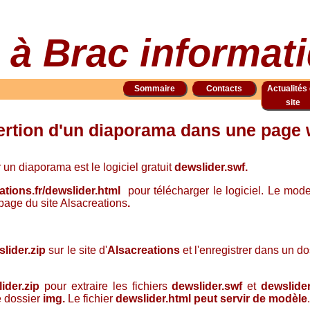
 à Brac informa
Sommaire
Contacts
Actualités
site
ertion d'un diaporama dans une page
 un diaporama est le logiciel gratuit
dewslider.swf.
ations.fr/dewslider.html
pour
télécharger le logiciel
.
Le mode
a page du site Alsacreations
.
lider.zip
sur le site d'
Alsacreations
et l'enregistrer dans un do
ider.zip
pour extraire les fichiers
dewslider.swf
et
dewslide
e dossier
img.
Le
fichier
dewslider.html peut servir de modèle
.