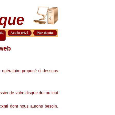
tique
 du
Accès privé
Plan du site
 web
 opératoire proposé ci-dessous
ssier de votre disque dur ou tout
r.xml
dont nous aurons besoin.