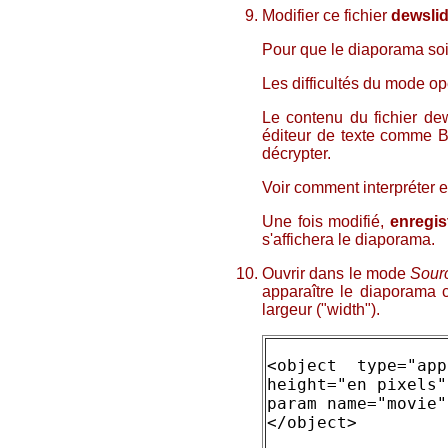
Modifier ce fichier
dewslid
Pour que le diaporama soi
Les difficultés du mode opé
Le contenu du fichier dew
éditeur de texte comme Bl
décrypter.
Voir comment interpréter et
Une fois modifié,
enregis
s'affichera le diaporama.
Ouvrir dans le mode
Sour
apparaître le diaporama c
largeur ("width").
<object type="app
height="en pixels"
param name="movie"
</object>