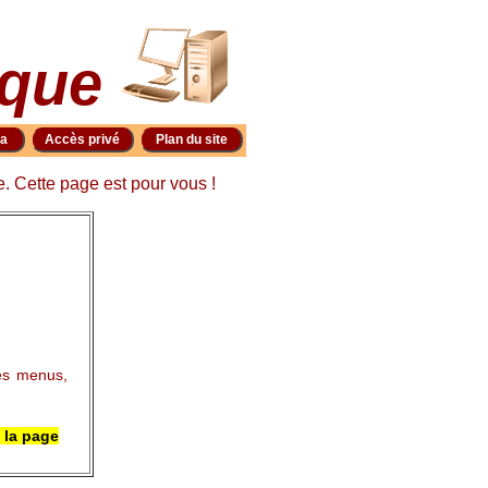
ique
ia
Accès privé
Plan du site
e. Cette page est pour vous !
es menus,
s la page