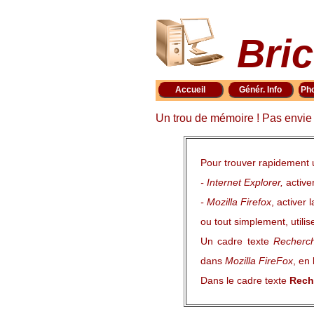
Bric
Accueil
Génér. Info
Ph
Un trou de mémoire ! Pas envie d
Pour trouver rapidement 
- Internet Explorer,
activ
- Mozilla Firefox
, activer
ou tout simplement, utili
Un cadre texte
Recherc
dans
Mozilla FireFox
, en
Dans le cadre texte
Rech