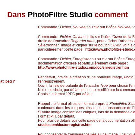
Dans
PhotoFiltre Studio
comment
Commande :
Fichier, Nouveau
ou clic sur l'icône
Nouveau
d
Commande :
Fichier, Ouvrir
ou clic sur l'icône
Ouvrir
de la Ba
droite de l'encadrer
Regarder dans
, pour afficher l'arbore
Sélectionner l'image et cliquer sur le bouton
Ouvrir
. Voir la
particulièrement cette page :
http://www.photofiltre-studio
Commande :
Fichier, Enregistrer
ou ou clic sur l'icône
Enreg
documentation officielle et particulièrement cette page :
http://www.photofiltre-studio.com/doc/enregistrer.htm
Par défaut, lors de la création d'une nouvelle image, Photo
at jpeg ?
l'enregistrement.
Ouvrir la liste déroulante de l'encadré
Type
pour choisir l'e
Note : ce choix, par défaut peut être modifié par la comma
Choisir le format JPEG par défaut
Rappel : le format pfi est un format propre à
PhotoFiltre Stu
contenues dans les calques ainsi que la transparence de l'
Si votre image contient des calques, lors de la demande d'
Format PFI, par défaut.
Pour plus de détails voir cette page de la documentation off
studio.com/doc/enregistrer.htm
Pour conserver la transparence liée à une image, il faut que