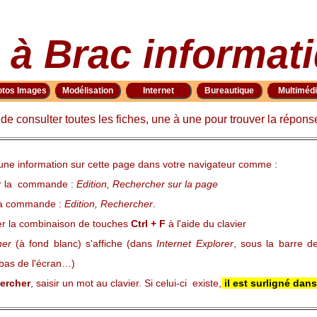
 à Brac informat
otos Images
Modélisation
Internet
Bureautique
Multiméd
e consulter toutes les fiches, une à une pour trouver la répons
une information sur cette page dans votre navigateur comme :
er la commande :
Edition, Rechercher sur la page
 la commande :
Edition, Rechercher
.
ser la combinaison de touches
Ctrl + F
à l'aide du clavier
her
(à fond blanc) s'affiche (dans
Internet Explorer
, sous la barre d
 bas de l'écran…)
ercher
, saisir un mot au clavier. Si celui-ci existe,
il est surligné dan