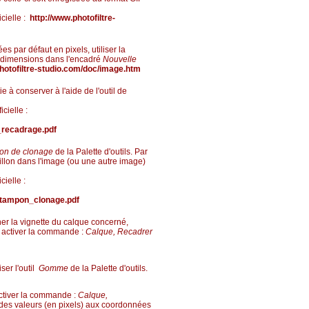
icielle :
http://www.photofiltre-
s par défaut en pixels, utiliser la
s dimensions dans l'encadré
Nouvelle
hotofiltre-studio.com/doc/image.htm
 à conserver à l'aide de l'outil de
cielle :
6_recadrage.pdf
on de clonage
de la Palette d'outils. Par
tillon dans l'image (ou une autre image)
cielle :
7_tampon_clonage.pdf
ner la vignette du calque concerné,
et activer la commande :
Calque, Recadrer
ser l'outil
Gomme
de la Palette d'outils.
activer la commande :
Calque,
des valeurs (en pixels) aux coordonnées