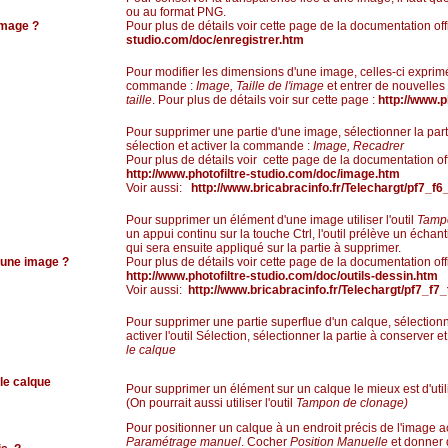
ou au format PNG.
image ?
Pour plus de détails voir cette page de la documentation off
studio.com/doc/enregistrer.htm
Pour modifier les dimensions d'une image, celles-ci exprimée
commande :
Image, Taille de l'image
et entrer de nouvelle
taille
. Pour plus de détails voir sur cette page :
http://www.p
Pour supprimer une partie d'une image, sélectionner la partie
sélection et activer la commande :
Image, Recadrer
Pour plus de détails voir cette page de la documentation offi
http://www.photofiltre-studio.com/doc/image.htm
Voir aussi:
http://www.bricabracinfo.fr/Telechargt/pf7_f
Pour supprimer un élément d'une image utiliser l'outil
Tamp
un appui continu sur la touche Ctrl, l'outil prélève un échan
qui sera ensuite appliqué sur la partie à supprimer.
 une image ?
Pour plus de détails voir cette page de la documentation offi
http://www.photofiltre-studio.com/doc/outils-dessin.htm
Voir aussi:
http://www.bricabracinfo.fr/Telechargt/pf7_f
Pour supprimer une partie superflue d'un calque, sélection
activer l'outil Sélection, sélectionner la partie à conserver 
le calque
le calque
Pour supprimer un élément sur un calque le mieux est d'utili
(On pourrait aussi utiliser l'outil
Tampon de clonage)
Pour positionner un calque à un endroit précis de l'image 
Paramétrage manuel
. Cocher
Position Manuelle
et donner 