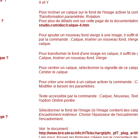
is ?
X et Y
Pour incliner un calque sur le fond de l'image activer la c
Transformation paramétrée, Rotation.
e ?
Pour plus de détails voir sur cette page de la documentation 
studio.com/doc/calque-4.htm
Pour ajouter un nouveau fond vierge à une image, il suffit d
par la commande :
Calque, Insérer un nouveau fond
,
Vierg
calque.
Pour transformer le fond d'une image en calque, il suffit d
que ?
Calque, Insérer un nouveau fond, Vierge
Pour centrer un calque, sélectionner la vignette de ce calq
Centrer le calque
Pour créer une ombre à un calque activer la commande :
Ca
Modifier si besoin les paramètres.
Texte accessible par la commande :
Calque, Nouveau, Tex
l'option
Ombre portée.
Sélectionner le fond de l'image (si l'image contient des ca
Encadrement extérieur
. Choisir l'épaisseur de l'encadremen
age ?
l'encadrement.
Voir le document :
http://www.bricabracinfo.fr/Telechargt/pfs_pf7_plug_arit
Lien pour trouver les formules créées par le concepteur de