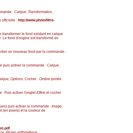
ommande :
Calque, Transformation,
officielle :
http://www.photofiltre-
e transformer le fond existant en calque
e
. Le fond d'origine est transformé en
e créer un nouveau fond par la commande :
ue puis activer la commande :
Calque,
lque, Options
. Cocher :
Ombre portée
.
te
. Puis activer l'onglet
Effets
et cocher
lques) puis activer la commande :
Image,
t (en pixels) et la couleur de
hm.pdf
 ce Plugin arithmétique :