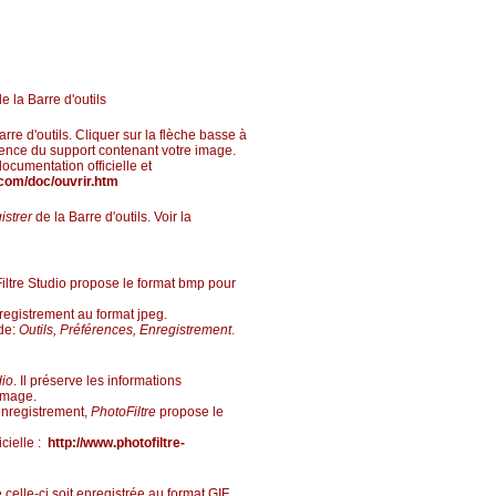
e la Barre d'outils
rre d'outils. Cliquer sur la flèche basse à
scence du support contenant votre image.
 documentation officielle et
.com/doc/ouvrir.htm
istrer
de la Barre d'outils. Voir la
Filtre Studio propose le format bmp pour
nregistrement au format jpeg.
nde:
Outils, Préférences,
Enregistrement
.
dio
. Il préserve les informations
image.
enregistrement,
PhotoFiltre
propose le
icielle :
http://www.photofiltre-
 celle-ci soit enregistrée au format GIF