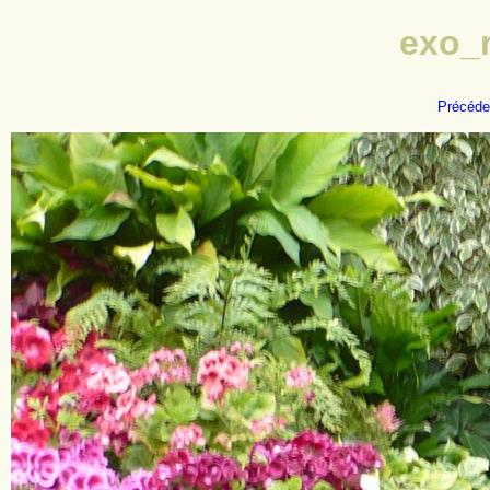
exo_
Précéde