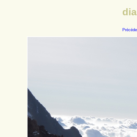
di
Précéde